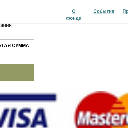
О
События
П
ртвование
❤
фонде
вания
УГАЯ СУММА