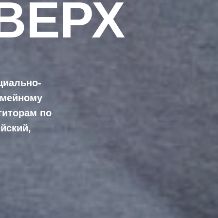
ВЕРХ
циально-
емейному
титорам по
йский,