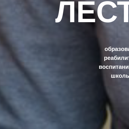
ЛЕС
образов
реабили
воспитани
школь